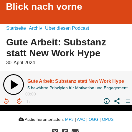
Blick nach vorne
Startseite
Archiv
Über diesen Podcast
Gute Arbeit: Substanz
statt New Work Hype
30. April 2024
Gute Arbeit: Substanz statt New Work Hype
5 bewährte Prinzipien für Motivation und Engagement
00:00
Audio herunterladen:
MP3
|
AAC
|
OGG
|
OPUS